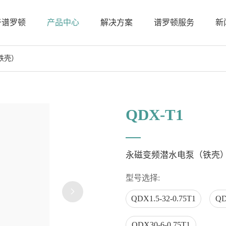
于谱罗顿
产品中心
解决方案
谱罗顿服务
新
铁壳）
力
农业灌溉解决方案
售后服务
发展历程
常见问题
人才招聘
工业冷却解决方案
维修和保养
空调系统解决
公司新闻
安装注意
商用工程泵
农用泵
控
IRGW
WQD-SH1
P
CDL(F)
QDX-L1
PL
QDX-T1
IRG
QDX-S1
SL
TD
QDX-T1
永磁变频潜水电泵（铁壳
ZS
潜行者 QDX-DCT
CHM(T)-DC
QDX-S(F)
型号选择:
CHM-DCER
黑旋风/力旋风 WQD/WQ
QDX1.5-32-0.75T1
QD
EVP
WQ-DCS
QDX30-6-0.75T1
SPP