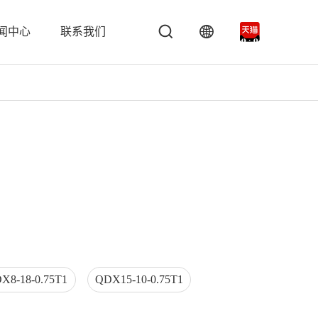
闻中心
联系我们
方案
事项
联系我们
媒体报道
水处理解决方案
下载及视频
在线留言
制器
LD/PLDM/PLDS 通用变频器
DS
M/SLS
）
X8-18-0.75T1
QDX15-10-0.75T1