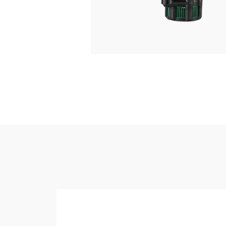
静音王 CHM-DC
CDW
护航舰 CHM-ZH
智汇2 LDB-Z
巡洋舰 CHM4-2H
捍卫者 CHM2-3PZF
水博士 LDB-M
CPm
PB
SCM
CHW-R