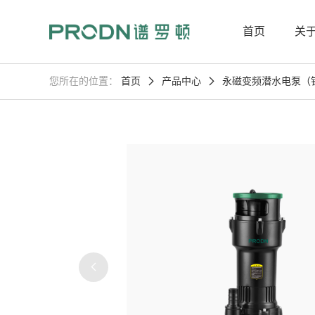
首页
关
您所在的位置：
首页
产品中心
永磁变频潜水电泵（
供水系统解决方案
公司简介
生产实
家用泵
战列舰 H系列
T系列
WZB-DC
智汇1 WZB-DCR
PRODN-DC
CHW-Z
CHW-ZER
护卫舰 CHM-Z(E)R
CHW-DC